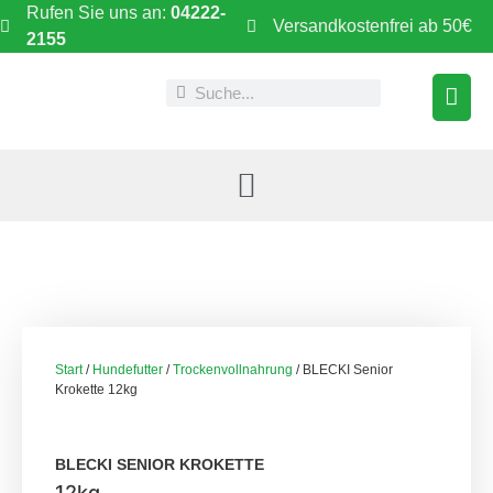
Rufen Sie uns an:
04222-
Versandkostenfrei ab 50€
2155
Start
/
Hundefutter
/
Trockenvollnahrung
/ BLECKI Senior
Krokette 12kg
BLECKI SENIOR KROKETTE
12kg