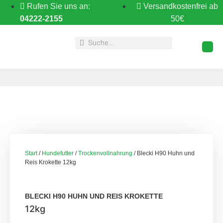
Rufen Sie uns an:
Versandkostenfrei ab
04222-2155
50€
Start
/
Hundefutter
/
Trockenvollnahrung
/ Blecki H90 Huhn und
Reis Krokette 12kg
BLECKI H90 HUHN UND REIS KROKETTE
12kg