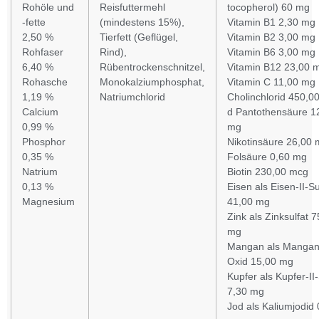
Rohöle und
Reisfuttermehl
tocopherol) 60 mg
-fette
(mindestens 15%),
Vitamin B1 2,30 mg
2,50 %
Tierfett (Geflügel,
Vitamin B2 3,00 mg
Rohfaser
Rind),
Vitamin B6 3,00 mg
6,40 %
Rübentrockenschnitzel,
Vitamin B12 23,00 
Rohasche
Monokalziumphosphat,
Vitamin C 11,00 mg
1,19 %
Natriumchlorid
Cholinchlorid 450,0
Calcium
d Pantothensäure 1
0,99 %
mg
Phosphor
Nikotinsäure 26,00
0,35 %
Folsäure 0,60 mg
Natrium
Biotin 230,00 mcg
0,13 %
Eisen als Eisen-II-Su
Magnesium
41,00 mg
Zink als Zinksulfat 
mg
Mangan als Mangan-
Oxid 15,00 mg
Kupfer als Kupfer-II-
7,30 mg
Jod als Kaliumjodid 